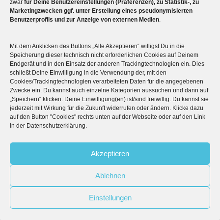
zwar
für Deine Benutzereinstellungen (Präferenzen), zu Statistik-, zu
Marketingzwecken ggf. unter Erstellung eines pseudonymisierten

Unsere Hallen im Überblick
Benutzerprofils und zur Anzeige von externen Medien
.
Mit dem Anklicken des Buttons „Alle Akzeptieren“ willigst Du in die
Speicherung dieser technisch nicht erforderlichen Cookies auf Deinem
Endgerät und in den Einsatz der anderen Trackingtechnologien ein. Dies
schließt Deine Einwilligung in die Verwendung der, mit den
Cookies/Trackingtechnologien verarbeiteten Daten für die angegebenen
Zwecke ein. Du kannst auch einzelne Kategorien aussuchen und dann auf
„Speichern“ klicken. Deine Einwilligung(en) ist/sind freiwillig. Du kannst sie
jederzeit mit Wirkung für die Zukunft widerrufen oder ändern. Klicke dazu
auf den Button "Cookies" rechts unten auf der Webseite oder auf den Link
© 2026
Boulderwelt
in der Datenschutzerklärung.
Benutzungsordnung
Datenschutzerklärung
Widerrufsbelehrung
Akzeptieren
Impressum
AGB
Ablehnen



Follow us:
Einstellungen