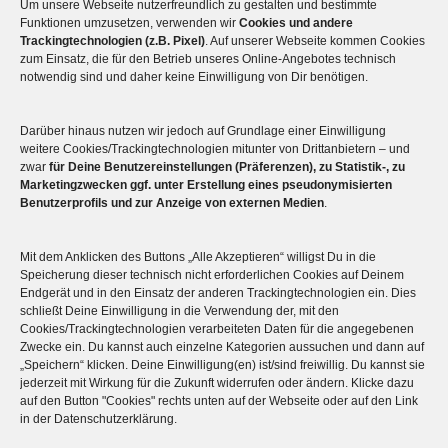
Um unsere Webseite nutzerfreundlich zu gestalten und bestimmte
Funktionen umzusetzen, verwenden wir
Cookies und andere
Trackingtechnologien (z.B. Pixel)
. Auf unserer Webseite kommen Cookies
zum Einsatz, die für den Betrieb unseres Online-Angebotes technisch
notwendig sind und daher keine Einwilligung von Dir benötigen.
Darüber hinaus nutzen wir jedoch auf Grundlage einer Einwilligung
Mehr über die Boulderwelt
weitere Cookies/Trackingtechnologien mitunter von Drittanbietern – und
zwar
für Deine Benutzereinstellungen (Präferenzen), zu Statistik-, zu
Marketingzwecken ggf. unter Erstellung eines pseudonymisierten

Unsere Hallen im Überblick
Benutzerprofils und zur Anzeige von externen Medien
.
Mit dem Anklicken des Buttons „Alle Akzeptieren“ willigst Du in die
Speicherung dieser technisch nicht erforderlichen Cookies auf Deinem
Endgerät und in den Einsatz der anderen Trackingtechnologien ein. Dies
schließt Deine Einwilligung in die Verwendung der, mit den
Cookies/Trackingtechnologien verarbeiteten Daten für die angegebenen
Zwecke ein. Du kannst auch einzelne Kategorien aussuchen und dann auf
„Speichern“ klicken. Deine Einwilligung(en) ist/sind freiwillig. Du kannst sie
jederzeit mit Wirkung für die Zukunft widerrufen oder ändern. Klicke dazu
auf den Button "Cookies" rechts unten auf der Webseite oder auf den Link
© 2026
Boulderwelt
in der Datenschutzerklärung.
Benutzungsordnung
Datenschutzerklärung