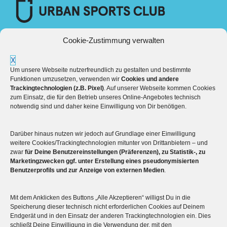
Cookie-Zustimmung verwalten
X
Um unsere Webseite nutzerfreundlich zu gestalten und bestimmte
Funktionen umzusetzen, verwenden wir
Cookies und andere
Trackingtechnologien (z.B. Pixel)
. Auf unserer Webseite kommen Cookies
zum Einsatz, die für den Betrieb unseres Online-Angebotes technisch
notwendig sind und daher keine Einwilligung von Dir benötigen.
Darüber hinaus nutzen wir jedoch auf Grundlage einer Einwilligung
Mehr über die Boulderwelt
weitere Cookies/Trackingtechnologien mitunter von Drittanbietern – und
zwar
für Deine Benutzereinstellungen (Präferenzen), zu Statistik-, zu
Marketingzwecken ggf. unter Erstellung eines pseudonymisierten

Unsere Hallen im Überblick
Benutzerprofils und zur Anzeige von externen Medien
.
Mit dem Anklicken des Buttons „Alle Akzeptieren“ willigst Du in die
Speicherung dieser technisch nicht erforderlichen Cookies auf Deinem
Endgerät und in den Einsatz der anderen Trackingtechnologien ein. Dies
schließt Deine Einwilligung in die Verwendung der, mit den