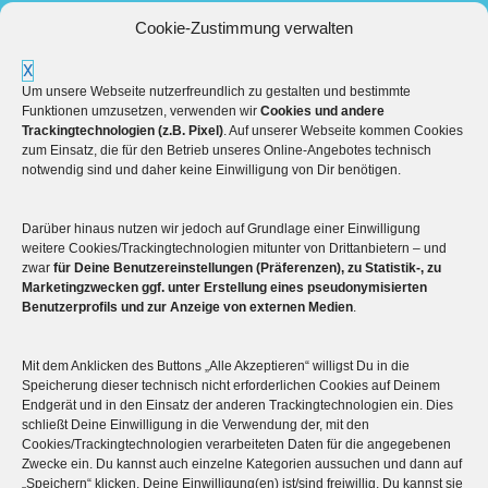
Cookie-Zustimmung verwalten
X
Um unsere Webseite nutzerfreundlich zu gestalten und bestimmte
Funktionen umzusetzen, verwenden wir
Cookies und andere
Trackingtechnologien (z.B. Pixel)
. Auf unserer Webseite kommen Cookies
zum Einsatz, die für den Betrieb unseres Online-Angebotes technisch
notwendig sind und daher keine Einwilligung von Dir benötigen.
Darüber hinaus nutzen wir jedoch auf Grundlage einer Einwilligung
Mehr über die Boulderwelt
weitere Cookies/Trackingtechnologien mitunter von Drittanbietern – und
zwar
für Deine Benutzereinstellungen (Präferenzen), zu Statistik-, zu
Marketingzwecken ggf. unter Erstellung eines pseudonymisierten

Unsere Hallen im Überblick
Benutzerprofils und zur Anzeige von externen Medien
.
Mit dem Anklicken des Buttons „Alle Akzeptieren“ willigst Du in die
Speicherung dieser technisch nicht erforderlichen Cookies auf Deinem
Endgerät und in den Einsatz der anderen Trackingtechnologien ein. Dies
schließt Deine Einwilligung in die Verwendung der, mit den
Cookies/Trackingtechnologien verarbeiteten Daten für die angegebenen
Zwecke ein. Du kannst auch einzelne Kategorien aussuchen und dann auf
„Speichern“ klicken. Deine Einwilligung(en) ist/sind freiwillig. Du kannst sie