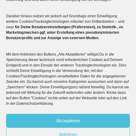
Darüber hinaus nutzen wir jedoch auf Grundlage einer Einwilligung
Mehr über die Boulderwelt
weitere Cookies/Trackingtechnologien mitunter von Drittanbietern – und
zwar
für Deine Benutzereinstellungen (Präferenzen), zu Statistik-, zu
Marketingzwecken ggf. unter Erstellung eines pseudonymisierten

Unsere Hallen im Überblick
Benutzerprofils und zur Anzeige von externen Medien
.
Mit dem Anklicken des Buttons „Alle Akzeptieren“ willigst Du in die
Speicherung dieser technisch nicht erforderlichen Cookies auf Deinem
Endgerät und in den Einsatz der anderen Trackingtechnologien ein. Dies
schließt Deine Einwilligung in die Verwendung der, mit den
Cookies/Trackingtechnologien verarbeiteten Daten für die angegebenen
Zwecke ein. Du kannst auch einzelne Kategorien aussuchen und dann auf
„Speichern“ klicken. Deine Einwilligung(en) ist/sind freiwillig. Du kannst sie
jederzeit mit Wirkung für die Zukunft widerrufen oder ändern. Klicke dazu
auf den Button "Cookies" rechts unten auf der Webseite oder auf den Link
© 2026
Boulderwelt
in der Datenschutzerklärung.
Benutzungsordnung
Datenschutzerklärung
Widerrufsbelehrung
Akzeptieren
Impressum
AGB
Ablehnen