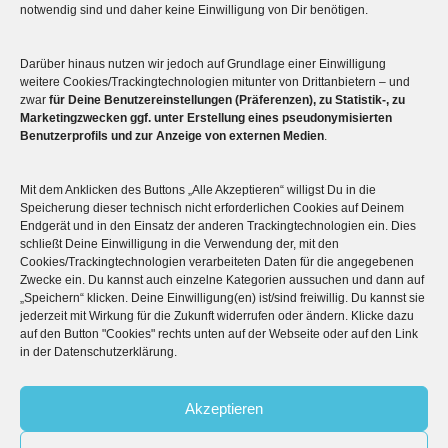
notwendig sind und daher keine Einwilligung von Dir benötigen.
Darüber hinaus nutzen wir jedoch auf Grundlage einer Einwilligung
Mehr über die Boulderwelt
weitere Cookies/Trackingtechnologien mitunter von Drittanbietern – und
zwar
für Deine Benutzereinstellungen (Präferenzen), zu Statistik-, zu
Marketingzwecken ggf. unter Erstellung eines pseudonymisierten

Unsere Hallen im Überblick
Benutzerprofils und zur Anzeige von externen Medien
.
Mit dem Anklicken des Buttons „Alle Akzeptieren“ willigst Du in die
Speicherung dieser technisch nicht erforderlichen Cookies auf Deinem
Endgerät und in den Einsatz der anderen Trackingtechnologien ein. Dies
schließt Deine Einwilligung in die Verwendung der, mit den
Cookies/Trackingtechnologien verarbeiteten Daten für die angegebenen
Zwecke ein. Du kannst auch einzelne Kategorien aussuchen und dann auf
„Speichern“ klicken. Deine Einwilligung(en) ist/sind freiwillig. Du kannst sie
jederzeit mit Wirkung für die Zukunft widerrufen oder ändern. Klicke dazu
auf den Button "Cookies" rechts unten auf der Webseite oder auf den Link
© 2026
Boulderwelt
in der Datenschutzerklärung.
Benutzungsordnung
Datenschutzerklärung
Widerrufsbelehrung
Akzeptieren
Impressum
AGB