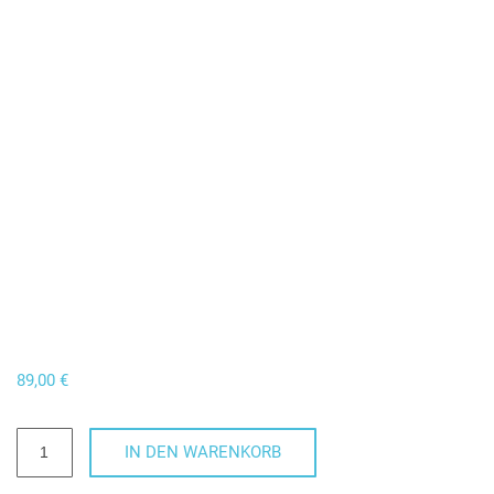
89,00
€
Gutschein
IN DEN WARENKORB
für
einen