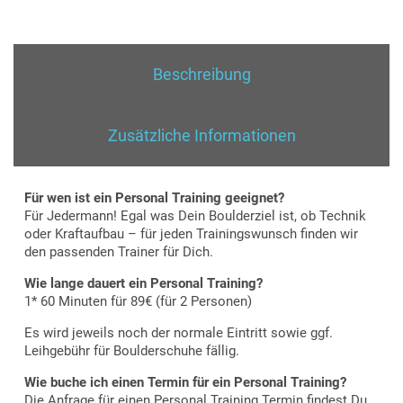
Personal
Training
Einzeltermin
für
Beschreibung
2
Personen
Menge
Zusätzliche Informationen
Für wen ist ein Personal Training geeignet?
Für Jedermann! Egal was Dein Boulderziel ist, ob Technik
oder Kraftaufbau – für jeden Trainingswunsch finden wir
den passenden Trainer für Dich.
Wie lange dauert ein Personal Training?
1* 60 Minuten für 89€ (für 2 Personen)
Es wird jeweils noch der normale Eintritt sowie ggf.
Leihgebühr für Boulderschuhe fällig.
Wie buche ich einen Termin für ein Personal Training?
Die Anfrage für einen Personal Training Termin findest Du