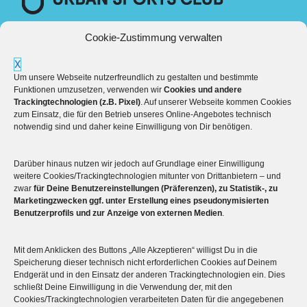
Cookie-Zustimmung verwalten
X
Um unsere Webseite nutzerfreundlich zu gestalten und bestimmte
Funktionen umzusetzen, verwenden wir
Cookies und andere
Trackingtechnologien (z.B. Pixel)
. Auf unserer Webseite kommen Cookies
zum Einsatz, die für den Betrieb unseres Online-Angebotes technisch
notwendig sind und daher keine Einwilligung von Dir benötigen.
Darüber hinaus nutzen wir jedoch auf Grundlage einer Einwilligung
Mehr über die Boulderwelt
weitere Cookies/Trackingtechnologien mitunter von Drittanbietern – und
zwar
für Deine Benutzereinstellungen (Präferenzen), zu Statistik-, zu
Marketingzwecken ggf. unter Erstellung eines pseudonymisierten

Unsere Hallen im Überblick
Benutzerprofils und zur Anzeige von externen Medien
.
Mit dem Anklicken des Buttons „Alle Akzeptieren“ willigst Du in die
Speicherung dieser technisch nicht erforderlichen Cookies auf Deinem
Endgerät und in den Einsatz der anderen Trackingtechnologien ein. Dies
schließt Deine Einwilligung in die Verwendung der, mit den
Cookies/Trackingtechnologien verarbeiteten Daten für die angegebenen