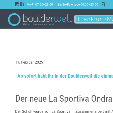



Mo-Fr 07:00–23:00 - Sa/So/Feiertage 08:00–23:00
11. Februar 2025
Ab sofort habt Ihr in der Boulderwelt die ein
Der neue La Sportiva Ondr
Der Schuh wurde von La Sportiva in Zusammenarbeit mit 