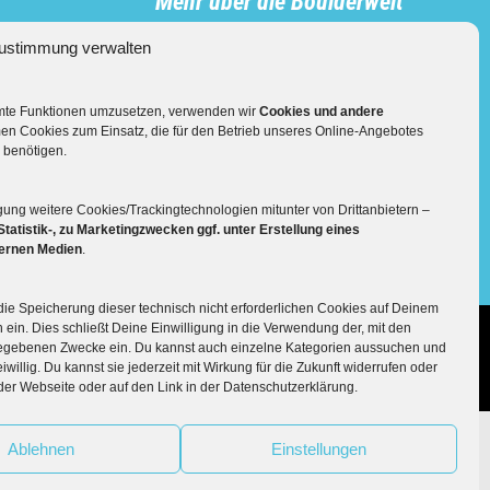
Mehr über die Boulderwelt
ustimmung verwalten

Unsere Hallen im Überblick
mmte Funktionen umzusetzen, verwenden wir
Cookies und andere
en Cookies zum Einsatz, die für den Betrieb unseres Online-Angebotes
 benötigen.
gung weitere Cookies/Trackingtechnologien mitunter von Drittanbietern –
Statistik-, zu Marketingzwecken ggf. unter Erstellung eines
ternen Medien
.
n die Speicherung dieser technisch nicht erforderlichen Cookies auf Deinem
ein. Dies schließt Deine Einwilligung in die Verwendung der, mit den



Follow us:
pressum
AGB
ngegebenen Zwecke ein. Du kannst auch einzelne Kategorien aussuchen und
eiwillig. Du kannst sie jederzeit mit Wirkung für die Zukunft widerrufen oder
 der Webseite oder auf den Link in der Datenschutzerklärung.
Ablehnen
Einstellungen