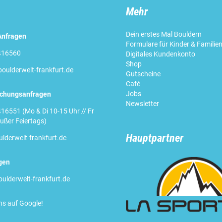
Mehr
Dein erstes Mal Bouldern
Anfragen
Formulare für Kinder & Familie
416560
Digitales Kundenkonto
Shop
oulderwelt-frankfurt.de
Gutscheine
Café
Jobs
uchungsanfragen
Newsletter
16551 (Mo & Di 10-15 Uhr // Fr
ußer Feiertags)
Hauptpartner
lderwelt-frankfurt.de
gen
ulderwelt-frankfurt.de
ns auf Google
!