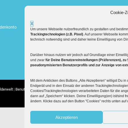
Cookie-Z
X
ndenkonto
Um unsere Webseite nutzerfreundlich zu gestalten und besti
Trackingtechnologien (z.B. Pixel)
. Auf unserer Webseite komm
technisch notwendig sind und daher keine Einwilligung von Dir
Darüber hinaus nutzen wir jedoch auf Grundlage einer Einwilli
und zwar
für Deine Benutzereinstellungen (Präferenzen), zu 
pseudonymisierten Benutzerprofils und zur Anzeige von ex
Mit dem Anklicken des Buttons „Alle Akzeptieren“ willigst Du i
Endgerät und in den Einsatz der anderen Trackingtechnologien 
lderwelt
Benutzungsordnung
Datenschutzerklärung
Widerrufsbelehrung
Im
Cookies/Trackingtechnologien verarbeiteten Daten für die a
dann auf „Speichern“ klicken. Deine Einwilligung(en) ist/sind fr
ändern. Klicke dazu auf den Button "Cookies" rechts unten auf
Akzeptieren