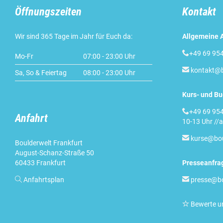
Öffnungszeiten
Kontakt
Wir sind 365 Tage im Jahr für Euch da:
Allgemeine 

+49 69 95
Mo-Fr
07:00 - 23:00 Uhr

kontakt@b
Sa, So & Feiertag
08:00 - 23:00 Uhr
Kurs- und B

+49 69 954
Anfahrt
10-13 Uhr //a

kurse@bou
Boulderwelt Frankfurt
August-Schanz-Straße 50
60433 Frankfurt
Presseanfra

Anfahrtsplan

presse@bo

Bewerte u