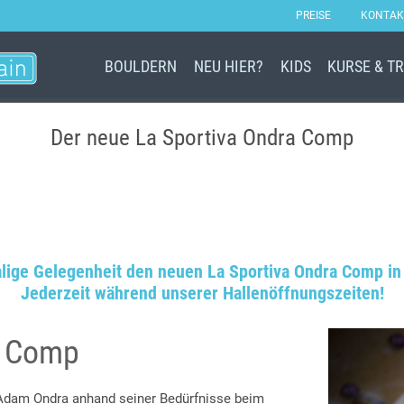
PREISE
KONTAK
BOULDERN
NEU HIER?
KIDS
KURSE & T
Der neue La Sportiva Ondra Comp
malige Gelegenheit den neuen La Sportiva Ondra Comp in 
Jederzeit während unserer Hallenöffnungszeiten!
a Comp
Adam Ondra anhand seiner Bedürfnisse beim