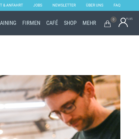
T & ANFAHRT
JOBS
NEWSLETTER
ÜBER UNS
FAQ
Skip
0
RAINING
FIRMEN
CAFÉ
SHOP
MEHR

to
content