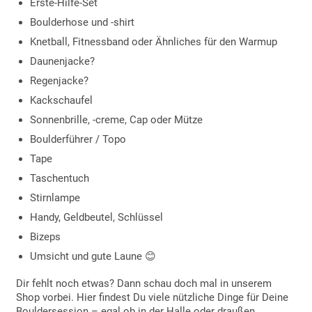
Erste-Hilfe-Set
Boulderhose und -shirt
Knetball, Fitnessband oder Ähnliches für den Warmup
Daunenjacke?
Regenjacke?
Kackschaufel
Sonnenbrille, -creme, Cap oder Mütze
Boulderführer / Topo
Tape
Taschentuch
Stirnlampe
Handy, Geldbeutel, Schlüssel
Bizeps
Umsicht und gute Laune 😊
Dir fehlt noch etwas? Dann schau doch mal in unserem
Shop vorbei. Hier findest Du viele nützliche Dinge für Deine
Bouldersession – egal ob in der Halle oder draußen.