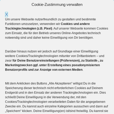
Cookie-Zustimmung verwalten
X
Um unsere Webseite nutzerfreundlich zu gestalten und bestimmte
Funktionen umzusetzen, verwenden wir
Cookies und andere
Trackingtechnologien (z.B. Pixel)
. Auf unserer Webseite kommen Cookies
zum Einsatz, die für den Betrieb unseres Online-Angebotes technisch
notwendig sind und daher keine Einwilligung von Dir benötigen.
Darüber hinaus nutzen wir jedoch auf Grundlage einer Einwilligung
Mehr über die Boulderwelt
weitere Cookies/Trackingtechnologien mitunter von Drittanbietern – und
zwar
für Deine Benutzereinstellungen (Präferenzen), zu Statistik-, zu
Marketingzwecken ggf. unter Erstellung eines pseudonymisierten

Unsere Hallen im Überblick
Benutzerprofils und zur Anzeige von externen Medien
.
Mit dem Anklicken des Buttons „Alle Akzeptieren“ willigst Du in die
Speicherung dieser technisch nicht erforderlichen Cookies auf Deinem
Endgerät und in den Einsatz der anderen Trackingtechnologien ein. Dies
schließt Deine Einwilligung in die Verwendung der, mit den
Cookies/Trackingtechnologien verarbeiteten Daten für die angegebenen
Zwecke ein. Du kannst auch einzelne Kategorien aussuchen und dann auf
„Speichern“ klicken. Deine Einwilligung(en) ist/sind freiwillig. Du kannst sie